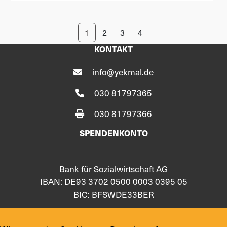
1
2
3
4
KONTAKT
info@yekmal.de
030 81797365
030 81797366
SPENDENKONTO
Bank für Sozialwirtschaft AG
IBAN: DE93 3702 0500 0003 0395 05
BIC: BFSWDE33BER
FOLGE UNS AUF