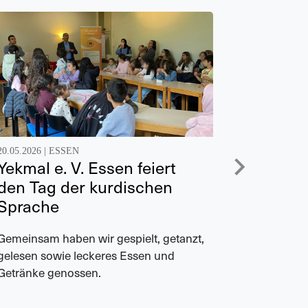
20.05.2026 |
ESSEN
20.05.2026 |
Yekmal e. V. Essen feiert
Austau
den Tag der kurdischen
deutsc
Sprache
Am 24. Apr
wöchentli
Gemeinsam haben wir gespielt, getanzt,
„Familienf
gelesen sowie leckeres Essen und
Getränke genossen.