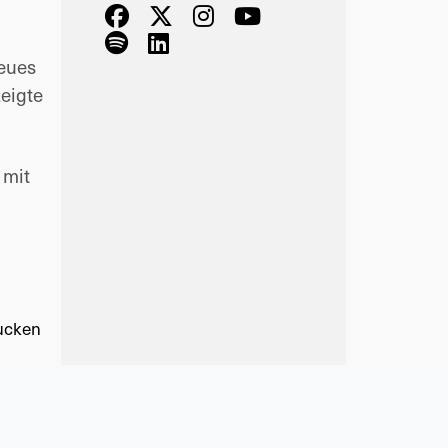
eues
zeigte
 mit
ucken