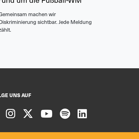
Gemeinsam machen wir
Jeden Nac
Diskriminierung sichtbar. Jede Meldung
spielen un
zählt.
LGE UNS AUF