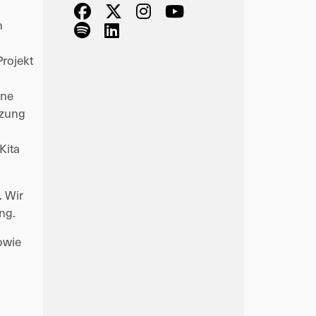
 
rojekt 
ne 
zung 
ita 
 Wir 
ng. 
wie 