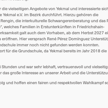
r die vielseitigen Angebote von Yekmal und interessierte sich
e Yekmal e.V. im Bezirk durchführt. Hierzu gehören die 
 Rengin, die interkulturelle Schwangerenberatung und das P
e“, welches Familien in Erstunterkünften in Friedrichshain-
erksamkeit galt auch dem Vorhaben, ab dem Herbst 2027 ei
 eröffnen. Hier versprach 
René Pérez Domínguez
 Unterstüt
undschule immer noch nicht gefunden werden konnten. 
ort für die Grundschule, da Yekmal bereits im Jahr 2018 die K
tunden und war sehr lebhaft, vertrauensvoll und vielseitig.
ür das große Interesse an unserer Arbeit und die Unterstützu
olg und hoffen einen fairen und respektvollen Wahlkampf so