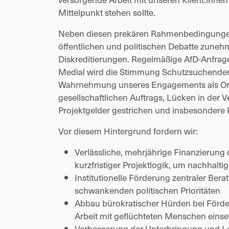
Mittelpunkt stehen sollte.
Neben diesen prekären Rahmenbedingungen ge
öffentlichen und politischen Debatte zunehm
Diskreditierungen. Regelmäßige AfD-Anfragen 
Medial wird die Stimmung Schutzsuchenden g
Wahrnehmung unseres Engagements als Organi
gesellschaftlichen Auftrags, Lücken in der 
Projektgelder gestrichen und insbesondere 
Vor diesem Hintergrund fordern wir:
Verlässliche, mehrjährige Finanzierung 
kurzfristiger Projektlogik, um nachhalti
Institutionelle Förderung zentraler Be
schwankenden politischen Prioritäten
Abbau bürokratischer Hürden bei Förderm
Arbeit mit geflüchteten Menschen eins
Verbesserung der Unterbringung und L