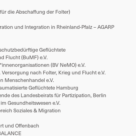
ür die Abschaffung der Folter) 
ration und Integration in Rheinland-Pfalz – AGARP 
schutzbedürftige Geflüchtete 
d Flucht (BuMF) e.V. 
innenorganisationen (BV NeMO) e.V. 
Versorgung nach Folter, Krieg und Flucht e.V. 
en Menschenhandel e.V. 
raumatisierte Geflüchtete Hamburg 
nde des Landesbeirats für Partizipation, Berlin 
t im Gesundheitswesen e.V. 
ich Soziales & Migration 
rt und Offenbach 
– BALANCE 