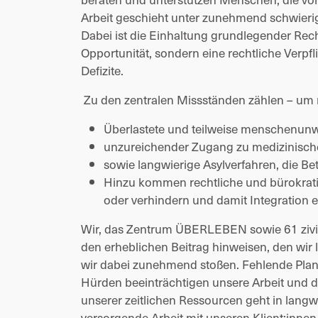
Arbeit geschieht unter zunehmend schwierig
Dabei ist die Einhaltung grundlegender Rech
Opportunität, sondern eine rechtliche Verpfl
Defizite. 
 Zu den zentralen Missständen zählen – um 
Überlastete und teilweise menschenunw
unzureichender Zugang zu medizinisch
sowie langwierige Asylverfahren, die Be
Hinzu kommen rechtliche und bürokrati
oder verhindern und damit Integration 
Wir, das Zentrum ÜBERLEBEN sowie 61 zivilg
den erheblichen Beitrag hinweisen, den wir l
wir dabei zunehmend stoßen. Fehlende Planu
Hürden beeinträchtigen unsere Arbeit und da
unserer zeitlichen Ressourcen geht in langw
versorgende Arbeit mit unseren Klient:innen