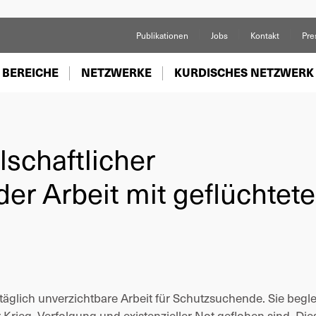
Publikationen
Jobs
Kontakt
Pre
 BEREICHE
NETZWERKE
KURDISCHES NETZWERK
lschaftlicher
der Arbeit mit geflüchtet
 täglich unverzichtbare Arbeit für Schutzsuchende. Sie beglei
rieg, Verfolgung und existenzieller Not geflohen sind. Dies