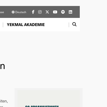
sse
Deutsch
YEKMAL AKADEMIE
en
ten, 
e 