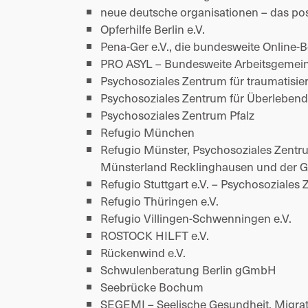
neue deutsche organisationen – das pos
Opferhilfe Berlin e.V. 
Pena-Ger e.V., die bundesweite Online-Be
PRO ASYL – Bundesweite Arbeitsgemeinsc
Psychosoziales Zentrum für traumatisier
Psychosoziales Zentrum für Überlebende
Psychosoziales Zentrum Pfalz 
Refugio München 
Refugio Münster, Psychosoziales Zentru
Münsterland Recklinghausen und der G
Refugio Stuttgart e.V. – Psychosoziales 
Refugio Thüringen e.V. 
Refugio Villingen-Schwenningen e.V. 
ROSTOCK HILFT e.V. 
Rückenwind e.V. 
Schwulenberatung Berlin gGmbH 
Seebrücke Bochum 
SEGEMI – Seelische Gesundheit, Migrati