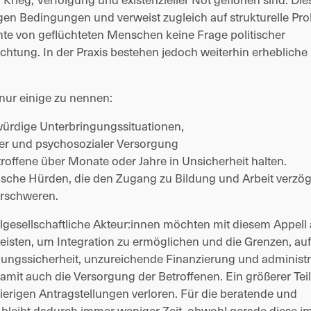
en Bedingungen und verweist zugleich auf strukturelle Pro
te von geflüchteten Menschen keine Frage politischer 
ichtung. In der Praxis bestehen jedoch weiterhin erhebliche 
nur einige zu nennen:
ürdige Unterbringungssituationen,
er und psychosozialer Versorgung
troffene über Monate oder Jahre in Unsicherheit halten. 
sche Hürden, die den Zugang zu Bildung und Arbeit verzög
erschweren.
esellschaftliche Akteur:innen möchten mit diesem Appell a
eisten, um Integration zu ermöglichen und die Grenzen, auf 
ngssicherheit, unzureichende Finanzierung und administra
mit auch die Versorgung der Betroffenen. Ein größerer Teil 
ierigen Antragstellungen verloren. Für die beratende und 
 bleibt dadurch immer weniger Zeit, obwohl gerade diese im