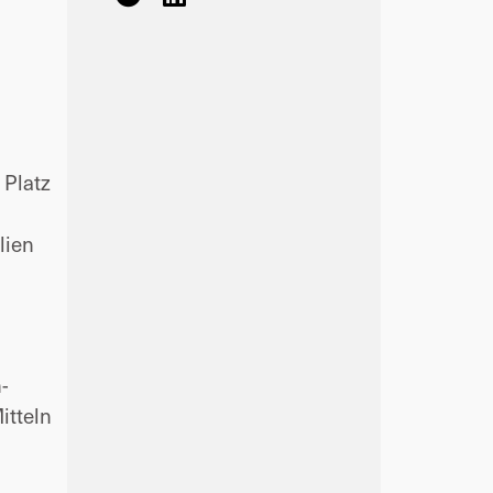
 Platz
lien
-
tteln 