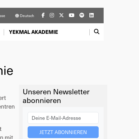
sse
Deutsch
YEKMAL AKADEMIE
hie
Unseren Newsletter
ert
abonnieren
entren
t
n mit