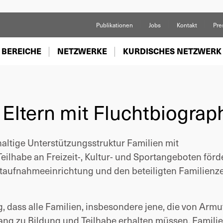
Publikationen
Jobs
Kontakt
Pre
 BEREICHE
NETZWERKE
KURDISCHES NETZWERK
Eltern mit Fluchtbiograp
haltige Unterstützungsstruktur Familien mit
eilhabe an Freizeit-, Kultur- und Sportangeboten förd
rstaufnahmeeinrichtung und den beteiligten Familienz
, dass alle Familien, insbesondere jene, die von Armu
gang zu Bildung und Teilhabe erhalten müssen. Familie