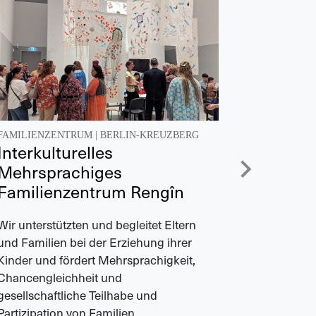
FAMILIENZENTRUM
|
BERLIN-KREUZBERG
FAMILIEN
Interkulturelles
Interku
Mehrsprachiges
Mehrsp
Familienzentrum Rengîn
Famili
Wir unterstützten und begleitet Eltern
Rudow ist 
und Familien bei der Erziehung ihrer
Familienst
Kinder und fördert Mehrsprachigkeit,
NW80 schaf
Chancengleichheit und
Vielfalt ge
gesellschaftliche Teilhabe und
Partizipation von Familien.